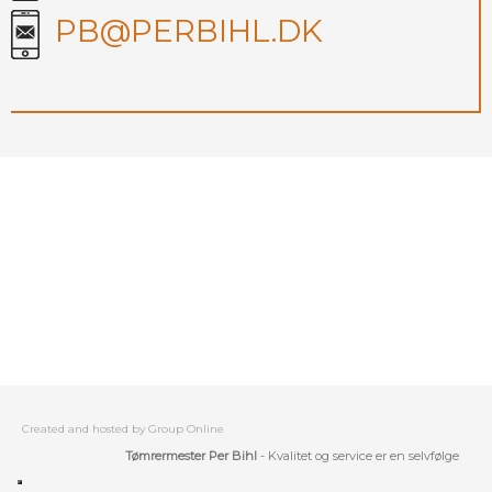
PB@PERBIHL.DK
Created and hosted by Group Online
Tømrermester Per Bihl​
- Kvalitet og service er en selvfølge